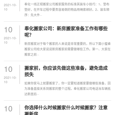
奉化一线正规搬家公司搬家服务的标准其装车小技巧：1、垫布
2021-10-
10
垫好，在开车过程中要贵容易倒的物品用绳索绑好。2、装车顺
序：先大件···
10
奉化搬家公司：新房搬家准备工作有哪些
呢？
2021-10-
10
新房搬家对于每个搬家的人来说是非常重要的，所以下面小蜜蜂
搬家公司给大家说说新房搬家前需要做哪些工作。第一、大家在
搬家之前···
10
搬家前，你应该先做这些准备，避免造成
损失
2021-10-
10
如果你家马上就要搬家了，你一定要知道搬家要做哪些准备，因
为准备直接关系到搬家的整个过程。奉化搬家公司电话当车辆抵
达新居后···
10
你选择什么时候搬家什么时候搬家？注意
搬新房