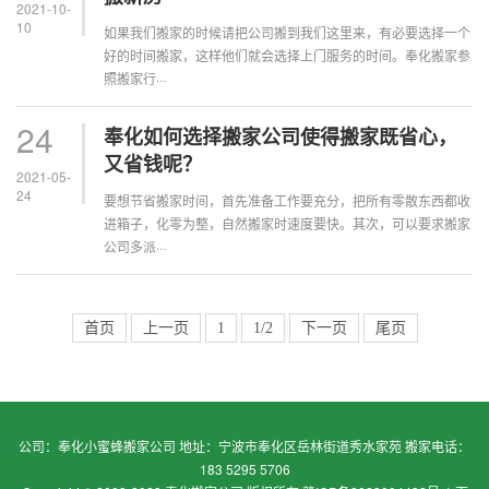
2021-10-
10
如果我们搬家的时候请把公司搬到我们这里来，有必要选择一个
好的时间搬家，这样他们就会选择上门服务的时间。奉化搬家参
照搬家行···
24
奉化如何选择搬家公司使得搬家既省心，
又省钱呢？
2021-05-
24
要想节省搬家时间，首先准备工作要充分，把所有零散东西都收
进箱子，化零为整，自然搬家时速度要快。其次，可以要求搬家
公司多派···
首页
上一页
1
1/2
下一页
尾页
公司：奉化小蜜蜂搬家公司 地址：宁波市奉化区岳林街道秀水家苑 搬家电话：
183 5295 5706