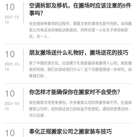
10
空调拆卸及移机，在搬场时应该注意的5件
事吗？
2021-10-
10
在处理各种事项的过程中，需要注意的事项也是不同的。深圳搬
家公司电话当车辆抵达新居后，同样亦是一人在车子旁协助卸
货，另一人···
10
朋友搬场送什么礼物好，搬场送花的技巧
除了中国的酒文化，应该属于礼物是最容易赢得人心的。朋友搬
2021-10-
10
家的时候，我们应该给他们什么？这个问题值得进一步研究。如
果我们给···
10
你怎样才能确保你在搬家时不会受伤？
现在搬家市场竞争激烈，许多搬家公司的质量参差不齐。在选择
2021-10-
10
搬家公司时，如何保证自己的权益不受侵犯，遇到突发情况时，
可以迅速···
10
奉化正规搬家公司之搬家装车技巧