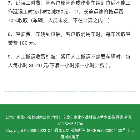
7、延误工时费：因客户原因造成作业车组到位后不能工
作延误工时每小时加收80元。中、长途运输将按运费
70%收取（车辆，人员未发，不在计算之内！）
8、空驶费：车辆到位后，客户取消用车时，每车次取空
驶费 100 元。
9、人工搬运收费标准：紧用人工搬运不需要车辆时，每
人每小时 30-40 元(不满一小时按一小时计费 ) 。
公司：奉化小蜜蜂搬家公司 地址：宁波市奉化区岳林街道秀水家苑 搬家电话：
183 5295 5706
Copyright © 2008-2023 奉化搬家公司 版权所有
赣ICP备2023004432号-1
百
度蜘蛛地图