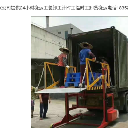
公司提供24小时搬运工装卸工计时工临时工卸货搬运电话183529