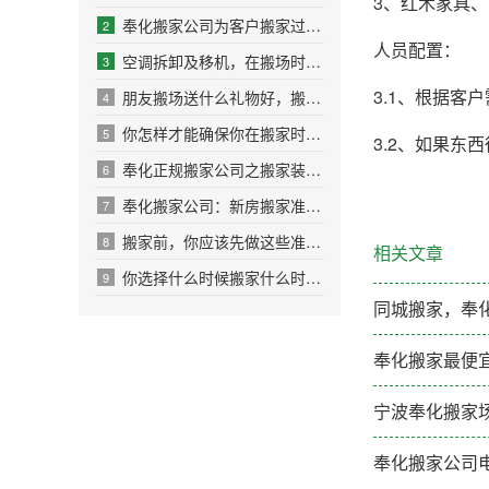
3、红木家具
奉化搬家公司为客户搬家过程中客户最常提到的问题
2
人员配置：
空调拆卸及移机，在搬场时应该注意的5件事吗？
3
3.1、根据
朋友搬场送什么礼物好，搬场送花的技巧
4
你怎样才能确保你在搬家时不会受伤？
5
3.2、如果
奉化正规搬家公司之搬家装车技巧
6
奉化搬家公司：新房搬家准备工作有哪些呢？
7
搬家前，你应该先做这些准备，避免造成损失
8
相关文章
你选择什么时候搬家什么时候搬家？注意搬新房
9
同城搬家，奉
奉化搬家最便
宁波奉化搬家
奉化搬家公司