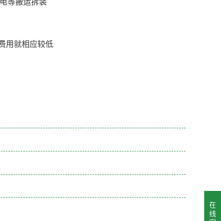
家电等搬运拆装
、费用就相应较低
在
线