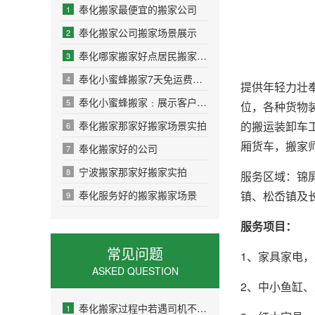
奉化搬家最便宜的搬家公司
1
奉化搬家公司搬家场景展示
2
奉化哪家搬家好点居民搬家场景图片展示
3
奉化小蜜蜂搬家7天免运费狅欢！
4
提供年轻力壮
奉化小蜜蜂搬家﹕展示客户关于我公司的评语
5
位，各种货物
的搬运装卸车
奉化搬家那家好搬家场景实拍
6
厢货车，搬家
奉化搬家好的公司
7
宁波搬家那家好搬家实拍
8
服务区域：锦
镇、松岙镇及
奉化服务好的搬家搬家场景
9
服务项目：
常见问题
1、家具家电
ASKED QUESTION
2、中小鱼缸、
奉化搬家过程中若遇司机不讲理该如何处理？
1