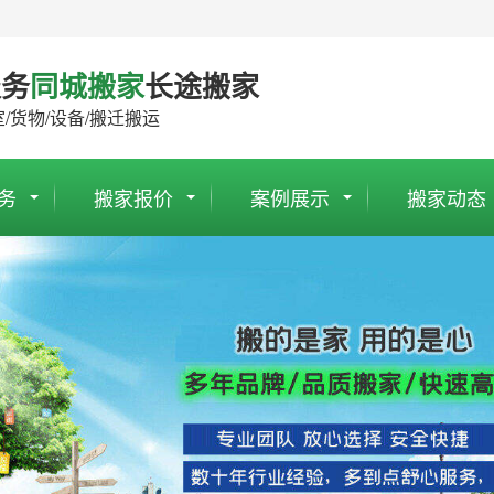
服务
同城搬家
长途搬家
室/货物/设备/搬迁搬运
务
搬家报价
案例展示
搬家动态