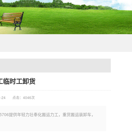
工临时工卸货
-24
点击：4046次
55706提供年轻力壮奉化搬运力工，重货搬运装卸车，