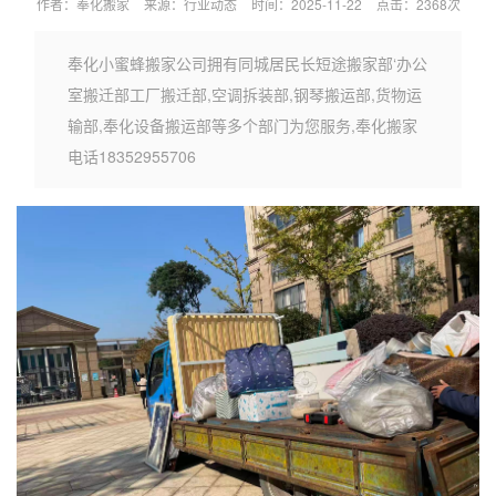
作者：奉化搬家
来源：行业动态
时间：2025-11-22
点击：2368次
奉化小蜜蜂搬家公司拥有同城居民长短途搬家部‘办公
室搬迁部工厂搬迁部,空调拆装部,钢琴搬运部,货物运
输部,奉化设备搬运部等多个部门为您服务,奉化搬家
电话18352955706